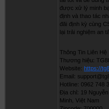
được xử lý minh bạ
định và thao tác n
đãi định kỳ cùng 
lại trải nghiệm an 
Thông Tin Liên Hệ
Thương hiệu: TG8
Website:
https://t
Email: support@tg
Hotline: 0962 748 
Địa chỉ: 19 Nguyễn
Minh, Việt Nam
Zipcode: 700000