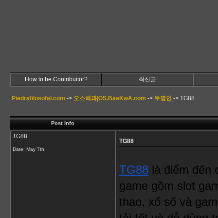
How to be Contribuitor?
최신글
Piedrafilosofal.com
->
오스백과|OS.BaeKwA.com
->
무명인
->
TG88
Post Info
TG88
TG88
Date:
May 7th
TG88
 là điểm đến 
game gồm slot game
thao, xổ số và game
tải tốt và dễ dùng tr