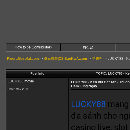
How to be Contribuitor?
최신글
Piedrafilosofal.com
->
오스백과|OS.BaeKwA.com
->
무명인
->
LUCKY88 - Ke
Post Info
TOPIC: LUCKY88 - Ke
LUCKY88 movie
LUCKY88 - Keo Vui Bat Tan - Thuon
Dam Tung Ngay
Date:
May 29th
LUCKY88
 mang 
đa sảnh cho ngườ
casino live, slo