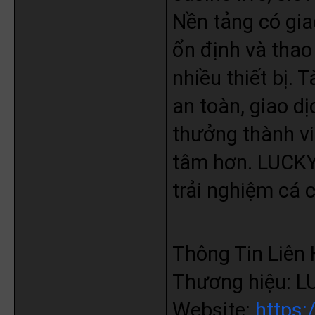
Nền tảng có giao
ổn định và thao 
nhiều thiết bị. 
an toàn, giao d
thưởng thành vi
tâm hơn. LUCKY8
trải nghiệm cá 
Thông Tin Liên
Thương hiệu: 
Website:
https: