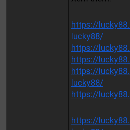
https://lucky88
lucky88/
https://lucky88
https://lucky88
https://lucky88
lucky88/
https://lucky88
https://lucky8