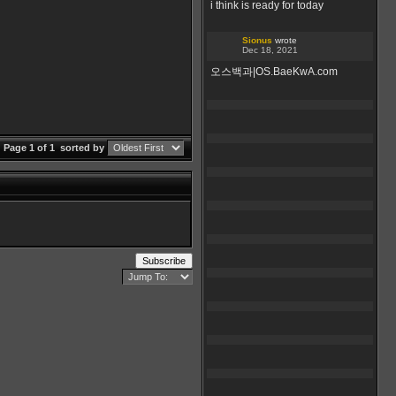
i think is ready for today
Sionus
wrote
Dec 18, 2021
오스백과|OS.BaeKwA.com
Page 1 of 1
sorted by
Subscribe