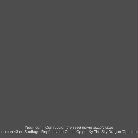
Yioun.com | Contrucción
the seed power supply chile
ho con <3 en Santiago, República de Chile | Op por Ky The Sky Dragon 'Opus ha