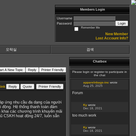
Members Login
Username
Password
Login
Remember Me
New Member
Lost Account Info?
오락실
검색
Chatbox
art A New Topic
Reply
Printer Friendly
Please login or register to participate in
the chat
apparelnbags-inc
wrote
Aug 25, 2025
ink
Reply
Quote
Printer Friendly
Forum
 đáp ứng nhu cầu đa dạng của người
Ky
wrote
di động. Hệ thống thanh toán đảm
Dec 18, 2021
n khai các chương trình khuyến mãi
too much work
ngũ CSKH hoạt động 24/7, luôn sẵn
Ky
wrote
Dec 18, 2021