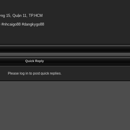
ường 15, Quận 11, TP.HCM
8 #nhcaigo88 #dangkygo88
Quick Reply
Please log in to post quick replies.